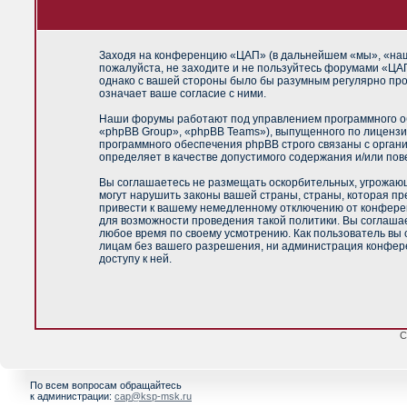
Заходя на конференцию «ЦАП» (в дальнейшем «мы», «наш»,
пожалуйста, не заходите и не пользуйтесь форумами «ЦАП
однако с вашей стороны было бы разумным регулярно про
означает ваше согласие с ними.
Наши форумы работают под управлением программного об
«phpBB Group», «phpBB Teams»), выпущенного по лицензи
программного обеспечения phpBB строго связаны с орган
определяет в качестве допустимого содержания и/или по
Вы соглашаетесь не размещать оскорбительных, угрожающ
могут нарушить законы вашей страны, страны, которая п
привести к вашему немедленному отключению от конференц
для возможности проведения такой политики. Вы соглашае
любое время по своему усмотрению. Как пользователь вы 
лицам без вашего разрешения, ни администрация конфере
доступу к ней.
С
По всем вопросам обращайтесь
к администрации:
cap@ksp-msk.ru