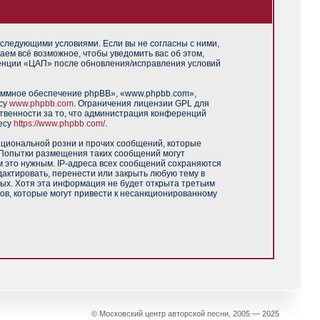
 следующими условиями. Если вы не согласны с ними,
аем всё возможное, чтобы уведомить вас об этом,
ренции «ЦАП» после обновления/исправления условий
аммное обеспечение phpBB», «www.phpbb.com»,
есу
www.phpbb.com
. Ограничения лицензии GPL для
твенности за то, что администрация конференций
есу
https://www.phpbb.com/
.
ациональной розни и прочих сообщений, которые
 Попытки размещения таких сообщений могут
м это нужным. IP-адреса всех сообщений сохраняются
актировать, перенести или закрыть любую тему в
ных. Хотя эта информация не будет открыта третьим
ов, которые могут привести к несанкционированному
© Московский центр авторской песни, 2005 — 2025