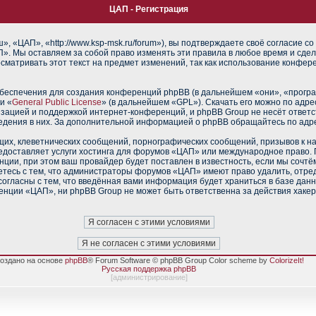
ЦАП - Регистрация
 «ЦАП», «http://www.ksp-msk.ru/forum»), вы подтверждаете своё согласие со
». Мы оставляем за собой право изменять эти правила в любое время и сдел
сматривать этот текст на предмет изменений, так как использование конфе
еспечения для создания конференций phpBB (в дальнейшем «они», «прогр
и «
General Public License
» (в дальнейшем «GPL»). Скачать его можно по адр
изацией и поддержкой интернет-конференций, и phpBB Group не несёт ответс
ведения в них. За дополнительной информацией о phpBB обращайтесь по адр
их, клеветнических сообщений, порнографических сообщений, призывов к н
редоставляет услуги хостинга для форумов «ЦАП» или международное право.
ии, при этом ваш провайдер будет поставлен в известность, если мы сочтё
тесь с тем, что администраторы форумов «ЦАП» имеют право удалить, отред
согласны с тем, что введённая вами информация будет храниться в базе дан
нции «ЦАП», ни phpBB Group не может быть ответственна за действия хакер
оздано на основе
phpBB
® Forum Software © phpBB Group Color scheme by
ColorizeIt!
Русская поддержка phpBB
[
администрирование
]