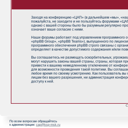
Заходя на конференцию «ЦАП» (в дальнейшем «мы», «наш»,
пожалуйста, не заходите и не пользуйтесь форумами «ЦАП
однако с вашей стороны было бы разумным регулярно про
означает ваше согласие с ними.
Наши форумы работают под управлением программного об
«phpBB Group», «phpBB Teams»), выпущенного по лицензи
программного обеспечения phpBB строго связаны с орган
определяет в качестве допустимого содержания и/или по
Вы соглашаетесь не размещать оскорбительных, угрожающ
могут нарушить законы вашей страны, страны, которая п
привести к вашему немедленному отключению от конференц
для возможности проведения такой политики. Вы соглашае
любое время по своему усмотрению. Как пользователь вы 
лицам без вашего разрешения, ни администрация конфере
доступу к ней.
С
По всем вопросам обращайтесь
к администрации:
cap@ksp-msk.ru