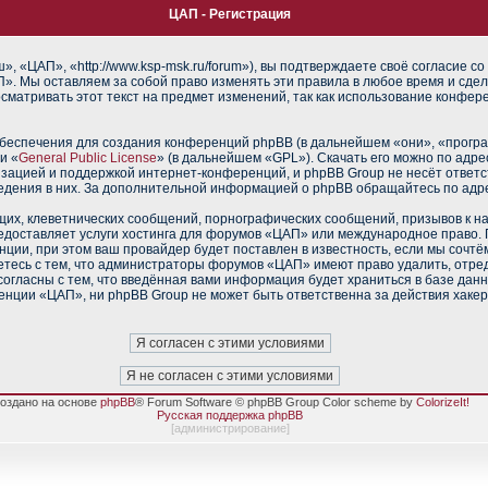
ЦАП - Регистрация
 «ЦАП», «http://www.ksp-msk.ru/forum»), вы подтверждаете своё согласие со
». Мы оставляем за собой право изменять эти правила в любое время и сдел
сматривать этот текст на предмет изменений, так как использование конфе
еспечения для создания конференций phpBB (в дальнейшем «они», «прогр
и «
General Public License
» (в дальнейшем «GPL»). Скачать его можно по адр
изацией и поддержкой интернет-конференций, и phpBB Group не несёт ответс
ведения в них. За дополнительной информацией о phpBB обращайтесь по адр
их, клеветнических сообщений, порнографических сообщений, призывов к н
редоставляет услуги хостинга для форумов «ЦАП» или международное право.
ии, при этом ваш провайдер будет поставлен в известность, если мы сочтё
тесь с тем, что администраторы форумов «ЦАП» имеют право удалить, отред
согласны с тем, что введённая вами информация будет храниться в базе дан
нции «ЦАП», ни phpBB Group не может быть ответственна за действия хакер
оздано на основе
phpBB
® Forum Software © phpBB Group Color scheme by
ColorizeIt!
Русская поддержка phpBB
[
администрирование
]