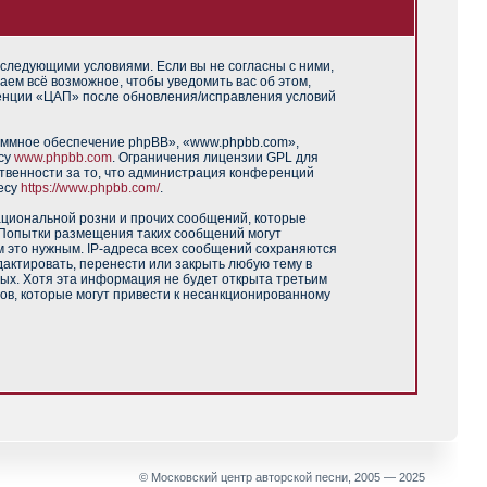
 следующими условиями. Если вы не согласны с ними,
аем всё возможное, чтобы уведомить вас об этом,
ренции «ЦАП» после обновления/исправления условий
аммное обеспечение phpBB», «www.phpbb.com»,
есу
www.phpbb.com
. Ограничения лицензии GPL для
твенности за то, что администрация конференций
есу
https://www.phpbb.com/
.
ациональной розни и прочих сообщений, которые
 Попытки размещения таких сообщений могут
м это нужным. IP-адреса всех сообщений сохраняются
актировать, перенести или закрыть любую тему в
ных. Хотя эта информация не будет открыта третьим
ов, которые могут привести к несанкционированному
© Московский центр авторской песни, 2005 — 2025