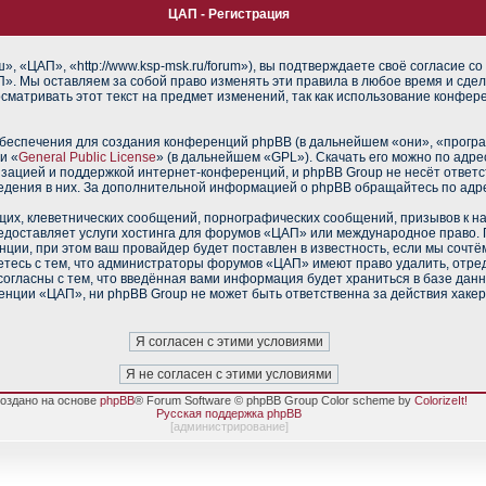
ЦАП - Регистрация
 «ЦАП», «http://www.ksp-msk.ru/forum»), вы подтверждаете своё согласие со
». Мы оставляем за собой право изменять эти правила в любое время и сдел
сматривать этот текст на предмет изменений, так как использование конфе
еспечения для создания конференций phpBB (в дальнейшем «они», «прогр
и «
General Public License
» (в дальнейшем «GPL»). Скачать его можно по адр
изацией и поддержкой интернет-конференций, и phpBB Group не несёт ответс
ведения в них. За дополнительной информацией о phpBB обращайтесь по адр
их, клеветнических сообщений, порнографических сообщений, призывов к н
редоставляет услуги хостинга для форумов «ЦАП» или международное право.
ии, при этом ваш провайдер будет поставлен в известность, если мы сочтё
тесь с тем, что администраторы форумов «ЦАП» имеют право удалить, отред
согласны с тем, что введённая вами информация будет храниться в базе дан
нции «ЦАП», ни phpBB Group не может быть ответственна за действия хакер
оздано на основе
phpBB
® Forum Software © phpBB Group Color scheme by
ColorizeIt!
Русская поддержка phpBB
[
администрирование
]