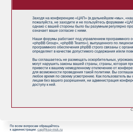
Заходя на конференцию «ЦАП» (в дальнейшем «мы», «наш»,
пожалуйста, не заходите и не пользуйтесь форумами «ЦАП
однако с вашей стороны было бы разумным регулярно про
означает ваше согласие с ними.
Наши форумы работают под управлением программного об
«phpBB Group», «phpBB Teams»), выпущенного по лицензи
программного обеспечения phpBB строго связаны с орган
определяет в качестве допустимого содержания и/или по
Вы соглашаетесь не размещать оскорбительных, угрожающ
могут нарушить законы вашей страны, страны, которая п
привести к вашему немедленному отключению от конференц
для возможности проведения такой политики. Вы соглашае
любое время по своему усмотрению. Как пользователь вы 
лицам без вашего разрешения, ни администрация конфере
доступу к ней.
С
По всем вопросам обращайтесь
к администрации:
cap@ksp-msk.ru