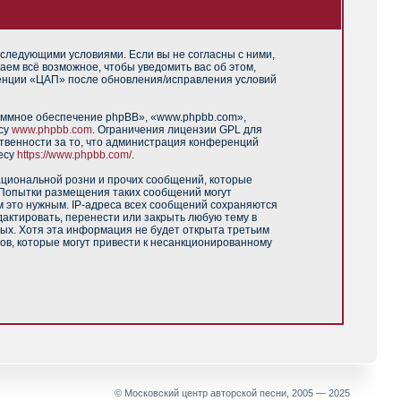
 следующими условиями. Если вы не согласны с ними,
аем всё возможное, чтобы уведомить вас об этом,
ренции «ЦАП» после обновления/исправления условий
аммное обеспечение phpBB», «www.phpbb.com»,
есу
www.phpbb.com
. Ограничения лицензии GPL для
твенности за то, что администрация конференций
есу
https://www.phpbb.com/
.
ациональной розни и прочих сообщений, которые
 Попытки размещения таких сообщений могут
м это нужным. IP-адреса всех сообщений сохраняются
актировать, перенести или закрыть любую тему в
ных. Хотя эта информация не будет открыта третьим
ов, которые могут привести к несанкционированному
© Московский центр авторской песни, 2005 — 2025