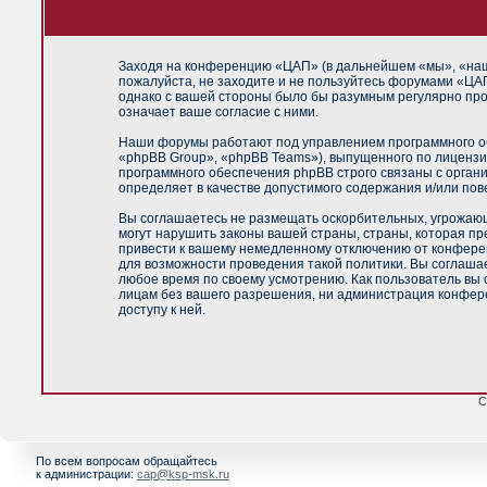
Заходя на конференцию «ЦАП» (в дальнейшем «мы», «наш»,
пожалуйста, не заходите и не пользуйтесь форумами «ЦАП
однако с вашей стороны было бы разумным регулярно про
означает ваше согласие с ними.
Наши форумы работают под управлением программного об
«phpBB Group», «phpBB Teams»), выпущенного по лицензи
программного обеспечения phpBB строго связаны с орган
определяет в качестве допустимого содержания и/или по
Вы соглашаетесь не размещать оскорбительных, угрожающ
могут нарушить законы вашей страны, страны, которая п
привести к вашему немедленному отключению от конференц
для возможности проведения такой политики. Вы соглашае
любое время по своему усмотрению. Как пользователь вы 
лицам без вашего разрешения, ни администрация конфере
доступу к ней.
С
По всем вопросам обращайтесь
к администрации:
cap@ksp-msk.ru