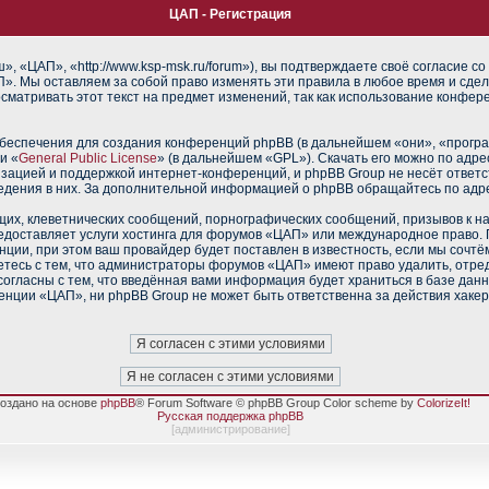
ЦАП - Регистрация
 «ЦАП», «http://www.ksp-msk.ru/forum»), вы подтверждаете своё согласие со
». Мы оставляем за собой право изменять эти правила в любое время и сдел
сматривать этот текст на предмет изменений, так как использование конфе
еспечения для создания конференций phpBB (в дальнейшем «они», «прогр
и «
General Public License
» (в дальнейшем «GPL»). Скачать его можно по адр
изацией и поддержкой интернет-конференций, и phpBB Group не несёт ответс
ведения в них. За дополнительной информацией о phpBB обращайтесь по адр
их, клеветнических сообщений, порнографических сообщений, призывов к н
редоставляет услуги хостинга для форумов «ЦАП» или международное право.
ии, при этом ваш провайдер будет поставлен в известность, если мы сочтё
тесь с тем, что администраторы форумов «ЦАП» имеют право удалить, отред
согласны с тем, что введённая вами информация будет храниться в базе дан
нции «ЦАП», ни phpBB Group не может быть ответственна за действия хакер
оздано на основе
phpBB
® Forum Software © phpBB Group Color scheme by
ColorizeIt!
Русская поддержка phpBB
[
администрирование
]