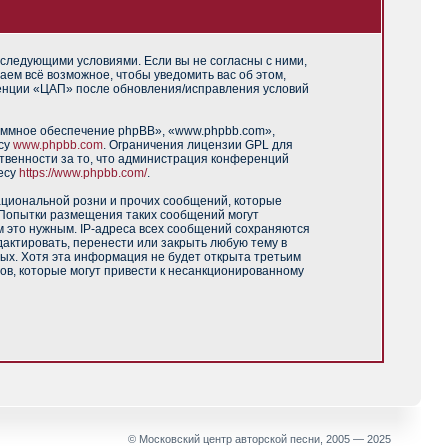
 следующими условиями. Если вы не согласны с ними,
аем всё возможное, чтобы уведомить вас об этом,
ренции «ЦАП» после обновления/исправления условий
аммное обеспечение phpBB», «www.phpbb.com»,
есу
www.phpbb.com
. Ограничения лицензии GPL для
твенности за то, что администрация конференций
есу
https://www.phpbb.com/
.
ациональной розни и прочих сообщений, которые
 Попытки размещения таких сообщений могут
м это нужным. IP-адреса всех сообщений сохраняются
актировать, перенести или закрыть любую тему в
ных. Хотя эта информация не будет открыта третьим
ов, которые могут привести к несанкционированному
© Московский центр авторской песни, 2005 — 2025