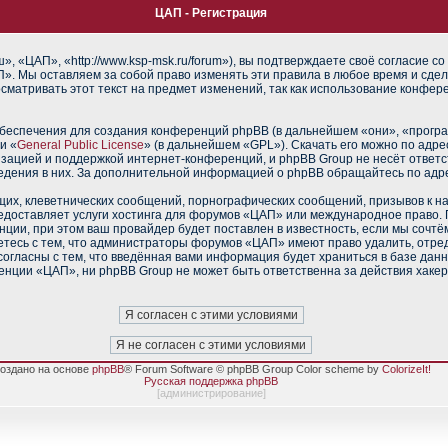
ЦАП - Регистрация
 «ЦАП», «http://www.ksp-msk.ru/forum»), вы подтверждаете своё согласие со
». Мы оставляем за собой право изменять эти правила в любое время и сдел
сматривать этот текст на предмет изменений, так как использование конфе
еспечения для создания конференций phpBB (в дальнейшем «они», «прогр
и «
General Public License
» (в дальнейшем «GPL»). Скачать его можно по адр
изацией и поддержкой интернет-конференций, и phpBB Group не несёт ответс
ведения в них. За дополнительной информацией о phpBB обращайтесь по адр
их, клеветнических сообщений, порнографических сообщений, призывов к н
редоставляет услуги хостинга для форумов «ЦАП» или международное право.
ии, при этом ваш провайдер будет поставлен в известность, если мы сочтё
тесь с тем, что администраторы форумов «ЦАП» имеют право удалить, отред
согласны с тем, что введённая вами информация будет храниться в базе дан
нции «ЦАП», ни phpBB Group не может быть ответственна за действия хакер
оздано на основе
phpBB
® Forum Software © phpBB Group Color scheme by
ColorizeIt!
Русская поддержка phpBB
[
администрирование
]