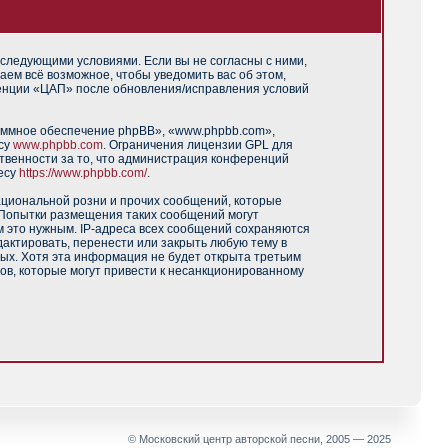
 следующими условиями. Если вы не согласны с ними,
аем всё возможное, чтобы уведомить вас об этом,
ренции «ЦАП» после обновления/исправления условий
аммное обеспечение phpBB», «www.phpbb.com»,
есу
www.phpbb.com
. Ограничения лицензии GPL для
твенности за то, что администрация конференций
есу
https://www.phpbb.com/
.
ациональной розни и прочих сообщений, которые
 Попытки размещения таких сообщений могут
м это нужным. IP-адреса всех сообщений сохраняются
актировать, перенести или закрыть любую тему в
ных. Хотя эта информация не будет открыта третьим
ов, которые могут привести к несанкционированному
© Московский центр авторской песни, 2005 — 2025