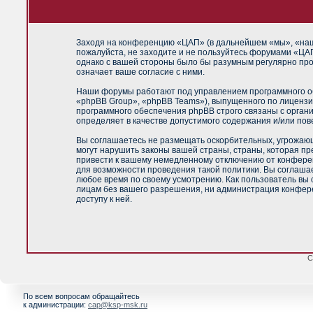
Заходя на конференцию «ЦАП» (в дальнейшем «мы», «наш»,
пожалуйста, не заходите и не пользуйтесь форумами «ЦАП
однако с вашей стороны было бы разумным регулярно про
означает ваше согласие с ними.
Наши форумы работают под управлением программного об
«phpBB Group», «phpBB Teams»), выпущенного по лицензи
программного обеспечения phpBB строго связаны с орган
определяет в качестве допустимого содержания и/или по
Вы соглашаетесь не размещать оскорбительных, угрожающ
могут нарушить законы вашей страны, страны, которая п
привести к вашему немедленному отключению от конференц
для возможности проведения такой политики. Вы соглашае
любое время по своему усмотрению. Как пользователь вы 
лицам без вашего разрешения, ни администрация конфере
доступу к ней.
С
По всем вопросам обращайтесь
к администрации:
cap@ksp-msk.ru