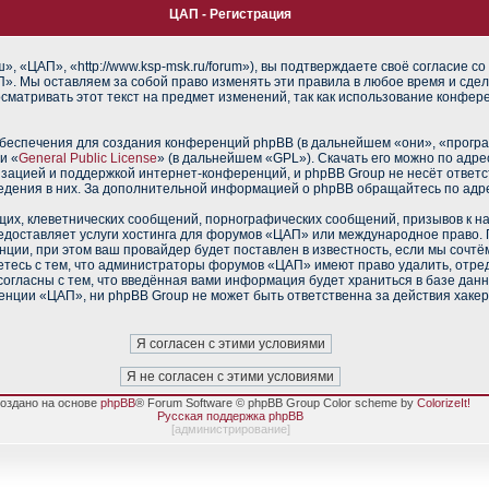
ЦАП - Регистрация
 «ЦАП», «http://www.ksp-msk.ru/forum»), вы подтверждаете своё согласие со
». Мы оставляем за собой право изменять эти правила в любое время и сдел
сматривать этот текст на предмет изменений, так как использование конфе
еспечения для создания конференций phpBB (в дальнейшем «они», «прогр
и «
General Public License
» (в дальнейшем «GPL»). Скачать его можно по адр
изацией и поддержкой интернет-конференций, и phpBB Group не несёт ответс
ведения в них. За дополнительной информацией о phpBB обращайтесь по адр
их, клеветнических сообщений, порнографических сообщений, призывов к н
редоставляет услуги хостинга для форумов «ЦАП» или международное право.
ии, при этом ваш провайдер будет поставлен в известность, если мы сочтё
тесь с тем, что администраторы форумов «ЦАП» имеют право удалить, отред
согласны с тем, что введённая вами информация будет храниться в базе дан
нции «ЦАП», ни phpBB Group не может быть ответственна за действия хакер
оздано на основе
phpBB
® Forum Software © phpBB Group Color scheme by
ColorizeIt!
Русская поддержка phpBB
[
администрирование
]