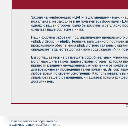
Заходя на конференцию «ЦАП» (в дальнейшем «мы», «наш»,
пожалуйста, не заходите и не пользуйтесь форумами «ЦАП
однако с вашей стороны было бы разумным регулярно про
означает ваше согласие с ними.
Наши форумы работают под управлением программного об
«phpBB Group», «phpBB Teams»), выпущенного по лицензи
программного обеспечения phpBB строго связаны с орган
определяет в качестве допустимого содержания и/или по
Вы соглашаетесь не размещать оскорбительных, угрожающ
могут нарушить законы вашей страны, страны, которая п
привести к вашему немедленному отключению от конференц
для возможности проведения такой политики. Вы соглашае
любое время по своему усмотрению. Как пользователь вы 
лицам без вашего разрешения, ни администрация конфере
доступу к ней.
С
По всем вопросам обращайтесь
к администрации:
cap@ksp-msk.ru