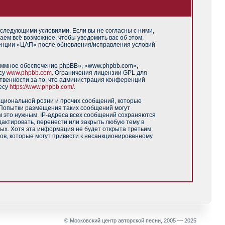
 следующими условиями. Если вы не согласны с ними,
аем всё возможное, чтобы уведомить вас об этом,
ренции «ЦАП» после обновления/исправления условий
аммное обеспечение phpBB», «www.phpbb.com»,
есу
www.phpbb.com
. Ограничения лицензии GPL для
твенности за то, что администрация конференций
есу
https://www.phpbb.com/
.
ациональной розни и прочих сообщений, которые
 Попытки размещения таких сообщений могут
м это нужным. IP-адреса всех сообщений сохраняются
актировать, перенести или закрыть любую тему в
ных. Хотя эта информация не будет открыта третьим
ов, которые могут привести к несанкционированному
© Московский центр авторской песни, 2005 — 2025