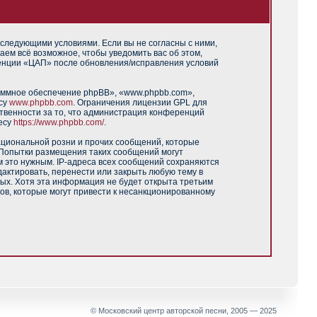
 следующими условиями. Если вы не согласны с ними,
аем всё возможное, чтобы уведомить вас об этом,
ренции «ЦАП» после обновления/исправления условий
аммное обеспечение phpBB», «www.phpbb.com»,
есу
www.phpbb.com
. Ограничения лицензии GPL для
твенности за то, что администрация конференций
есу
https://www.phpbb.com/
.
ациональной розни и прочих сообщений, которые
 Попытки размещения таких сообщений могут
м это нужным. IP-адреса всех сообщений сохраняются
актировать, перенести или закрыть любую тему в
ных. Хотя эта информация не будет открыта третьим
ов, которые могут привести к несанкционированному
© Московский центр авторской песни, 2005 — 2025