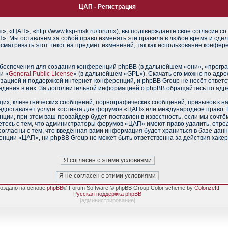
ЦАП - Регистрация
 «ЦАП», «http://www.ksp-msk.ru/forum»), вы подтверждаете своё согласие со
». Мы оставляем за собой право изменять эти правила в любое время и сдел
сматривать этот текст на предмет изменений, так как использование конфе
еспечения для создания конференций phpBB (в дальнейшем «они», «прогр
и «
General Public License
» (в дальнейшем «GPL»). Скачать его можно по адр
изацией и поддержкой интернет-конференций, и phpBB Group не несёт ответс
ведения в них. За дополнительной информацией о phpBB обращайтесь по адр
их, клеветнических сообщений, порнографических сообщений, призывов к н
редоставляет услуги хостинга для форумов «ЦАП» или международное право.
ии, при этом ваш провайдер будет поставлен в известность, если мы сочтё
тесь с тем, что администраторы форумов «ЦАП» имеют право удалить, отред
согласны с тем, что введённая вами информация будет храниться в базе дан
нции «ЦАП», ни phpBB Group не может быть ответственна за действия хакер
оздано на основе
phpBB
® Forum Software © phpBB Group Color scheme by
ColorizeIt!
Русская поддержка phpBB
[
администрирование
]