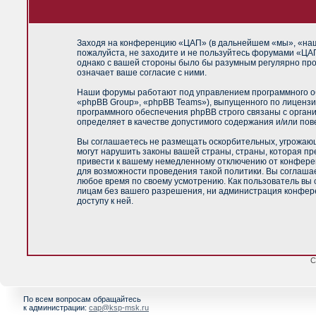
Заходя на конференцию «ЦАП» (в дальнейшем «мы», «наш»,
пожалуйста, не заходите и не пользуйтесь форумами «ЦАП
однако с вашей стороны было бы разумным регулярно про
означает ваше согласие с ними.
Наши форумы работают под управлением программного об
«phpBB Group», «phpBB Teams»), выпущенного по лицензи
программного обеспечения phpBB строго связаны с орган
определяет в качестве допустимого содержания и/или по
Вы соглашаетесь не размещать оскорбительных, угрожающ
могут нарушить законы вашей страны, страны, которая п
привести к вашему немедленному отключению от конференц
для возможности проведения такой политики. Вы соглашае
любое время по своему усмотрению. Как пользователь вы 
лицам без вашего разрешения, ни администрация конфере
доступу к ней.
С
По всем вопросам обращайтесь
к администрации:
cap@ksp-msk.ru