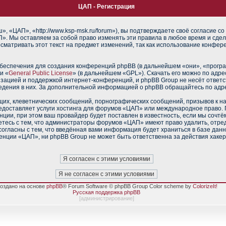
ЦАП - Регистрация
 «ЦАП», «http://www.ksp-msk.ru/forum»), вы подтверждаете своё согласие со
». Мы оставляем за собой право изменять эти правила в любое время и сдел
сматривать этот текст на предмет изменений, так как использование конфе
еспечения для создания конференций phpBB (в дальнейшем «они», «прогр
и «
General Public License
» (в дальнейшем «GPL»). Скачать его можно по адр
изацией и поддержкой интернет-конференций, и phpBB Group не несёт ответс
ведения в них. За дополнительной информацией о phpBB обращайтесь по адр
их, клеветнических сообщений, порнографических сообщений, призывов к н
редоставляет услуги хостинга для форумов «ЦАП» или международное право.
ии, при этом ваш провайдер будет поставлен в известность, если мы сочтё
тесь с тем, что администраторы форумов «ЦАП» имеют право удалить, отред
согласны с тем, что введённая вами информация будет храниться в базе дан
нции «ЦАП», ни phpBB Group не может быть ответственна за действия хакер
оздано на основе
phpBB
® Forum Software © phpBB Group Color scheme by
ColorizeIt!
Русская поддержка phpBB
[
администрирование
]