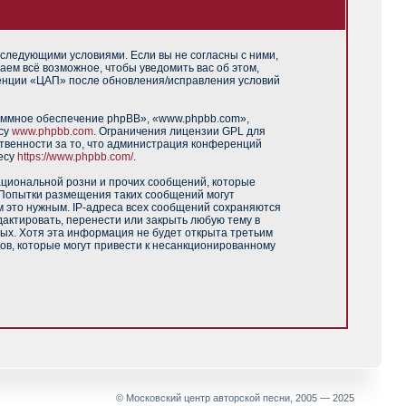
 следующими условиями. Если вы не согласны с ними,
аем всё возможное, чтобы уведомить вас об этом,
ренции «ЦАП» после обновления/исправления условий
аммное обеспечение phpBB», «www.phpbb.com»,
есу
www.phpbb.com
. Ограничения лицензии GPL для
твенности за то, что администрация конференций
есу
https://www.phpbb.com/
.
ациональной розни и прочих сообщений, которые
 Попытки размещения таких сообщений могут
м это нужным. IP-адреса всех сообщений сохраняются
актировать, перенести или закрыть любую тему в
ных. Хотя эта информация не будет открыта третьим
ов, которые могут привести к несанкционированному
© Московский центр авторской песни, 2005 — 2025