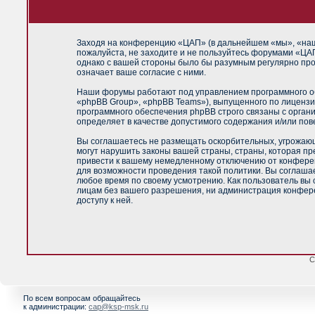
Заходя на конференцию «ЦАП» (в дальнейшем «мы», «наш»,
пожалуйста, не заходите и не пользуйтесь форумами «ЦАП
однако с вашей стороны было бы разумным регулярно про
означает ваше согласие с ними.
Наши форумы работают под управлением программного об
«phpBB Group», «phpBB Teams»), выпущенного по лицензи
программного обеспечения phpBB строго связаны с орган
определяет в качестве допустимого содержания и/или по
Вы соглашаетесь не размещать оскорбительных, угрожающ
могут нарушить законы вашей страны, страны, которая п
привести к вашему немедленному отключению от конференц
для возможности проведения такой политики. Вы соглашае
любое время по своему усмотрению. Как пользователь вы 
лицам без вашего разрешения, ни администрация конфере
доступу к ней.
С
По всем вопросам обращайтесь
к администрации:
cap@ksp-msk.ru