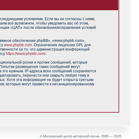
 следующими условиями. Если вы не согласны с ними,
аем всё возможное, чтобы уведомить вас об этом,
ренции «ЦАП» после обновления/исправления условий
аммное обеспечение phpBB», «www.phpbb.com»,
есу
www.phpbb.com
. Ограничения лицензии GPL для
твенности за то, что администрация конференций
есу
https://www.phpbb.com/
.
ациональной розни и прочих сообщений, которые
 Попытки размещения таких сообщений могут
м это нужным. IP-адреса всех сообщений сохраняются
актировать, перенести или закрыть любую тему в
ных. Хотя эта информация не будет открыта третьим
ов, которые могут привести к несанкционированному
© Московский центр авторской песни, 2005 — 2025