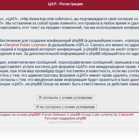
ЦАП - Регистрация
 «ЦАП», «http://www.ksp-msk.ru/forum»), вы подтверждаете своё согласие со
». Мы оставляем за собой право изменять эти правила в любое время и сдел
сматривать этот текст на предмет изменений, так как использование конфе
еспечения для создания конференций phpBB (в дальнейшем «они», «прогр
и «
General Public License
» (в дальнейшем «GPL»). Скачать его можно по адр
изацией и поддержкой интернет-конференций, и phpBB Group не несёт ответс
ведения в них. За дополнительной информацией о phpBB обращайтесь по адр
их, клеветнических сообщений, порнографических сообщений, призывов к н
редоставляет услуги хостинга для форумов «ЦАП» или международное право.
ии, при этом ваш провайдер будет поставлен в известность, если мы сочтё
тесь с тем, что администраторы форумов «ЦАП» имеют право удалить, отред
согласны с тем, что введённая вами информация будет храниться в базе дан
нции «ЦАП», ни phpBB Group не может быть ответственна за действия хакер
оздано на основе
phpBB
® Forum Software © phpBB Group Color scheme by
ColorizeIt!
Русская поддержка phpBB
[
администрирование
]