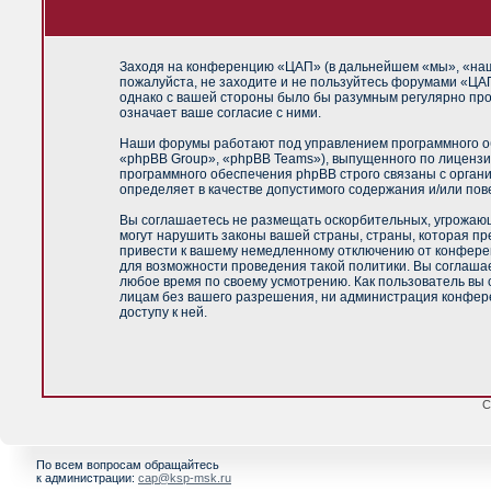
Заходя на конференцию «ЦАП» (в дальнейшем «мы», «наш»,
пожалуйста, не заходите и не пользуйтесь форумами «ЦАП
однако с вашей стороны было бы разумным регулярно про
означает ваше согласие с ними.
Наши форумы работают под управлением программного об
«phpBB Group», «phpBB Teams»), выпущенного по лицензи
программного обеспечения phpBB строго связаны с орган
определяет в качестве допустимого содержания и/или по
Вы соглашаетесь не размещать оскорбительных, угрожающ
могут нарушить законы вашей страны, страны, которая п
привести к вашему немедленному отключению от конференц
для возможности проведения такой политики. Вы соглашае
любое время по своему усмотрению. Как пользователь вы 
лицам без вашего разрешения, ни администрация конфере
доступу к ней.
С
По всем вопросам обращайтесь
к администрации:
cap@ksp-msk.ru