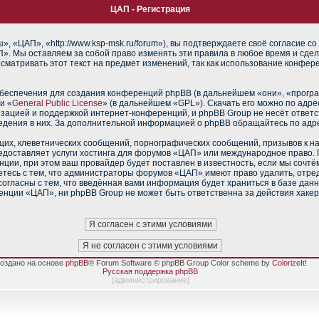
ЦАП - Регистрация
 «ЦАП», «http://www.ksp-msk.ru/forum»), вы подтверждаете своё согласие со
». Мы оставляем за собой право изменять эти правила в любое время и сдел
сматривать этот текст на предмет изменений, так как использование конфе
еспечения для создания конференций phpBB (в дальнейшем «они», «прогр
и «
General Public License
» (в дальнейшем «GPL»). Скачать его можно по адр
изацией и поддержкой интернет-конференций, и phpBB Group не несёт ответс
ведения в них. За дополнительной информацией о phpBB обращайтесь по адр
их, клеветнических сообщений, порнографических сообщений, призывов к н
редоставляет услуги хостинга для форумов «ЦАП» или международное право.
ии, при этом ваш провайдер будет поставлен в известность, если мы сочтё
тесь с тем, что администраторы форумов «ЦАП» имеют право удалить, отред
согласны с тем, что введённая вами информация будет храниться в базе дан
нции «ЦАП», ни phpBB Group не может быть ответственна за действия хакер
оздано на основе
phpBB
® Forum Software © phpBB Group Color scheme by
ColorizeIt!
Русская поддержка phpBB
[
администрирование
]