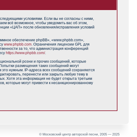
 следующими условиями. Если вы не согласны с ними,
аем всё возможное, чтобы уведомить вас об этом,
ренции «ЦАП» после обновления/исправления условий
аммное обеспечение phpBB», «www.phpbb.com»,
есу
www.phpbb.com
. Ограничения лицензии GPL для
твенности за то, что администрация конференций
есу
https://www.phpbb.com/
.
ациональной розни и прочих сообщений, которые
 Попытки размещения таких сообщений могут
м это нужным. IP-адреса всех сообщений сохраняются
актировать, перенести или закрыть любую тему в
ных. Хотя эта информация не будет открыта третьим
ов, которые могут привести к несанкционированному
© Московский центр авторской песни, 2005 — 2025