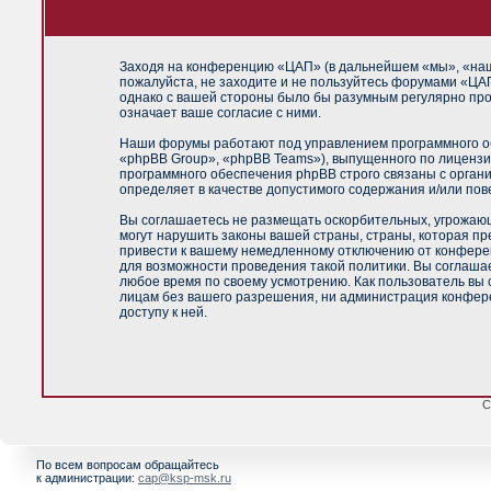
Заходя на конференцию «ЦАП» (в дальнейшем «мы», «наш»,
пожалуйста, не заходите и не пользуйтесь форумами «ЦАП
однако с вашей стороны было бы разумным регулярно про
означает ваше согласие с ними.
Наши форумы работают под управлением программного об
«phpBB Group», «phpBB Teams»), выпущенного по лицензи
программного обеспечения phpBB строго связаны с орган
определяет в качестве допустимого содержания и/или по
Вы соглашаетесь не размещать оскорбительных, угрожающ
могут нарушить законы вашей страны, страны, которая п
привести к вашему немедленному отключению от конференц
для возможности проведения такой политики. Вы соглашае
любое время по своему усмотрению. Как пользователь вы 
лицам без вашего разрешения, ни администрация конфере
доступу к ней.
С
По всем вопросам обращайтесь
к администрации:
cap@ksp-msk.ru