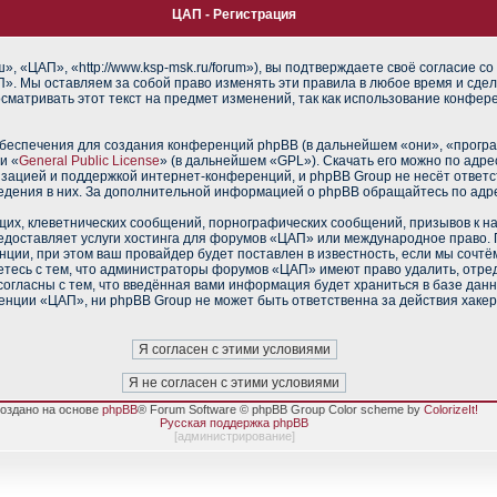
ЦАП - Регистрация
 «ЦАП», «http://www.ksp-msk.ru/forum»), вы подтверждаете своё согласие со
». Мы оставляем за собой право изменять эти правила в любое время и сдел
сматривать этот текст на предмет изменений, так как использование конфе
еспечения для создания конференций phpBB (в дальнейшем «они», «прогр
и «
General Public License
» (в дальнейшем «GPL»). Скачать его можно по адр
изацией и поддержкой интернет-конференций, и phpBB Group не несёт ответс
ведения в них. За дополнительной информацией о phpBB обращайтесь по адр
их, клеветнических сообщений, порнографических сообщений, призывов к н
редоставляет услуги хостинга для форумов «ЦАП» или международное право.
ии, при этом ваш провайдер будет поставлен в известность, если мы сочтё
тесь с тем, что администраторы форумов «ЦАП» имеют право удалить, отред
согласны с тем, что введённая вами информация будет храниться в базе дан
нции «ЦАП», ни phpBB Group не может быть ответственна за действия хакер
оздано на основе
phpBB
® Forum Software © phpBB Group Color scheme by
ColorizeIt!
Русская поддержка phpBB
[
администрирование
]