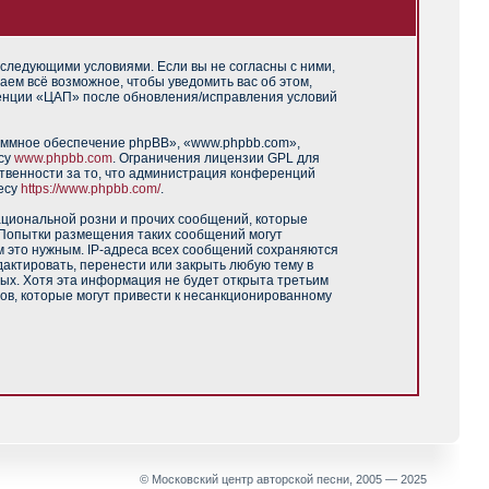
 следующими условиями. Если вы не согласны с ними,
аем всё возможное, чтобы уведомить вас об этом,
ренции «ЦАП» после обновления/исправления условий
аммное обеспечение phpBB», «www.phpbb.com»,
есу
www.phpbb.com
. Ограничения лицензии GPL для
твенности за то, что администрация конференций
есу
https://www.phpbb.com/
.
ациональной розни и прочих сообщений, которые
 Попытки размещения таких сообщений могут
м это нужным. IP-адреса всех сообщений сохраняются
актировать, перенести или закрыть любую тему в
ных. Хотя эта информация не будет открыта третьим
ов, которые могут привести к несанкционированному
© Московский центр авторской песни, 2005 — 2025