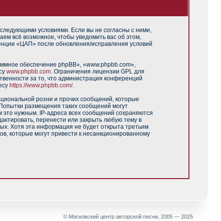
 следующими условиями. Если вы не согласны с ними,
аем всё возможное, чтобы уведомить вас об этом,
ренции «ЦАП» после обновления/исправления условий
аммное обеспечение phpBB», «www.phpbb.com»,
есу
www.phpbb.com
. Ограничения лицензии GPL для
твенности за то, что администрация конференций
есу
https://www.phpbb.com/
.
ациональной розни и прочих сообщений, которые
 Попытки размещения таких сообщений могут
м это нужным. IP-адреса всех сообщений сохраняются
актировать, перенести или закрыть любую тему в
ных. Хотя эта информация не будет открыта третьим
ов, которые могут привести к несанкционированному
© Московский центр авторской песни, 2005 — 2025