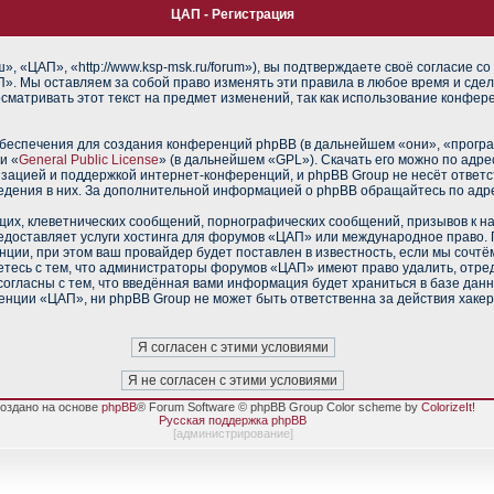
ЦАП - Регистрация
 «ЦАП», «http://www.ksp-msk.ru/forum»), вы подтверждаете своё согласие со
». Мы оставляем за собой право изменять эти правила в любое время и сдел
сматривать этот текст на предмет изменений, так как использование конфе
еспечения для создания конференций phpBB (в дальнейшем «они», «прогр
и «
General Public License
» (в дальнейшем «GPL»). Скачать его можно по адр
изацией и поддержкой интернет-конференций, и phpBB Group не несёт ответс
ведения в них. За дополнительной информацией о phpBB обращайтесь по адр
их, клеветнических сообщений, порнографических сообщений, призывов к н
редоставляет услуги хостинга для форумов «ЦАП» или международное право.
ии, при этом ваш провайдер будет поставлен в известность, если мы сочтё
тесь с тем, что администраторы форумов «ЦАП» имеют право удалить, отред
согласны с тем, что введённая вами информация будет храниться в базе дан
нции «ЦАП», ни phpBB Group не может быть ответственна за действия хакер
оздано на основе
phpBB
® Forum Software © phpBB Group Color scheme by
ColorizeIt!
Русская поддержка phpBB
[
администрирование
]