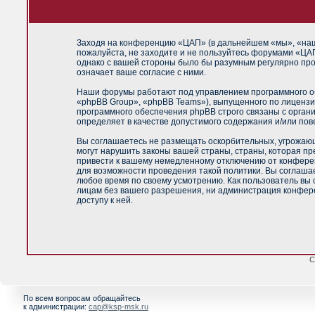
Заходя на конференцию «ЦАП» (в дальнейшем «мы», «наш»,
пожалуйста, не заходите и не пользуйтесь форумами «ЦАП
однако с вашей стороны было бы разумным регулярно про
означает ваше согласие с ними.
Наши форумы работают под управлением программного об
«phpBB Group», «phpBB Teams»), выпущенного по лицензи
программного обеспечения phpBB строго связаны с орган
определяет в качестве допустимого содержания и/или по
Вы соглашаетесь не размещать оскорбительных, угрожающ
могут нарушить законы вашей страны, страны, которая п
привести к вашему немедленному отключению от конференц
для возможности проведения такой политики. Вы соглашае
любое время по своему усмотрению. Как пользователь вы 
лицам без вашего разрешения, ни администрация конфере
доступу к ней.
С
По всем вопросам обращайтесь
к администрации:
cap@ksp-msk.ru