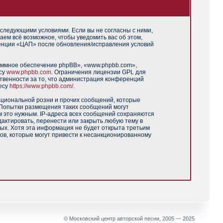
 следующими условиями. Если вы не согласны с ними,
аем всё возможное, чтобы уведомить вас об этом,
ренции «ЦАП» после обновления/исправления условий
аммное обеспечение phpBB», «www.phpbb.com»,
есу
www.phpbb.com
. Ограничения лицензии GPL для
твенности за то, что администрация конференций
есу
https://www.phpbb.com/
.
ациональной розни и прочих сообщений, которые
 Попытки размещения таких сообщений могут
м это нужным. IP-адреса всех сообщений сохраняются
актировать, перенести или закрыть любую тему в
ных. Хотя эта информация не будет открыта третьим
ов, которые могут привести к несанкционированному
© Московский центр авторской песни, 2005 — 2025