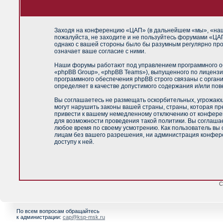
Заходя на конференцию «ЦАП» (в дальнейшем «мы», «наш»,
пожалуйста, не заходите и не пользуйтесь форумами «ЦАП
однако с вашей стороны было бы разумным регулярно про
означает ваше согласие с ними.
Наши форумы работают под управлением программного об
«phpBB Group», «phpBB Teams»), выпущенного по лицензи
программного обеспечения phpBB строго связаны с орган
определяет в качестве допустимого содержания и/или по
Вы соглашаетесь не размещать оскорбительных, угрожающ
могут нарушить законы вашей страны, страны, которая п
привести к вашему немедленному отключению от конференц
для возможности проведения такой политики. Вы соглашае
любое время по своему усмотрению. Как пользователь вы 
лицам без вашего разрешения, ни администрация конфере
доступу к ней.
С
По всем вопросам обращайтесь
к администрации:
cap@ksp-msk.ru