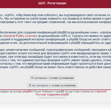
ЦАП - Регистрация
 «ЦАП», «http://www.ksp-msk.ru/forum»), вы подтверждаете своё согласие со
». Мы оставляем за собой право изменять эти правила в любое время и сдел
сматривать этот текст на предмет изменений, так как использование конфе
еспечения для создания конференций phpBB (в дальнейшем «они», «прогр
и «
General Public License
» (в дальнейшем «GPL»). Скачать его можно по адр
изацией и поддержкой интернет-конференций, и phpBB Group не несёт ответс
ведения в них. За дополнительной информацией о phpBB обращайтесь по адр
их, клеветнических сообщений, порнографических сообщений, призывов к н
редоставляет услуги хостинга для форумов «ЦАП» или международное право.
ии, при этом ваш провайдер будет поставлен в известность, если мы сочтё
тесь с тем, что администраторы форумов «ЦАП» имеют право удалить, отред
согласны с тем, что введённая вами информация будет храниться в базе дан
нции «ЦАП», ни phpBB Group не может быть ответственна за действия хакер
оздано на основе
phpBB
® Forum Software © phpBB Group Color scheme by
ColorizeIt!
Русская поддержка phpBB
[
администрирование
]