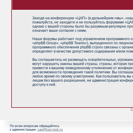
Заходя на конференцию «ЦАП» (в дальнейшем «мы», «наш»,
пожалуйста, не заходите и не пользуйтесь форумами «ЦАП
однако с вашей стороны было бы разумным регулярно про
означает ваше согласие с ними.
Наши форумы работают под управлением программного об
«phpBB Group», «phpBB Teams»), выпущенного по лицензи
программного обеспечения phpBB строго связаны с орган
определяет в качестве допустимого содержания и/или по
Вы соглашаетесь не размещать оскорбительных, угрожающ
могут нарушить законы вашей страны, страны, которая п
привести к вашему немедленному отключению от конференц
для возможности проведения такой политики. Вы соглашае
любое время по своему усмотрению. Как пользователь вы 
лицам без вашего разрешения, ни администрация конфере
доступу к ней.
С
По всем вопросам обращайтесь
к администрации:
cap@ksp-msk.ru