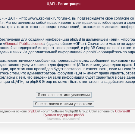
ЦАП - Регистрация
 «ЦАП», «http://www.ksp-msk.ru/forum»), вы подтверждаете своё согласие со
». Мы оставляем за собой право изменять эти правила в любое время и сдел
сматривать этот текст на предмет изменений, так как использование конфе
еспечения для создания конференций phpBB (в дальнейшем «они», «прогр
и «
General Public License
» (в дальнейшем «GPL»). Скачать его можно по адр
изацией и поддержкой интернет-конференций, и phpBB Group не несёт ответс
ведения в них. За дополнительной информацией о phpBB обращайтесь по адр
их, клеветнических сообщений, порнографических сообщений, призывов к н
редоставляет услуги хостинга для форумов «ЦАП» или международное право.
ии, при этом ваш провайдер будет поставлен в известность, если мы сочтё
тесь с тем, что администраторы форумов «ЦАП» имеют право удалить, отред
согласны с тем, что введённая вами информация будет храниться в базе дан
нции «ЦАП», ни phpBB Group не может быть ответственна за действия хакер
оздано на основе
phpBB
® Forum Software © phpBB Group Color scheme by
ColorizeIt!
Русская поддержка phpBB
[
администрирование
]