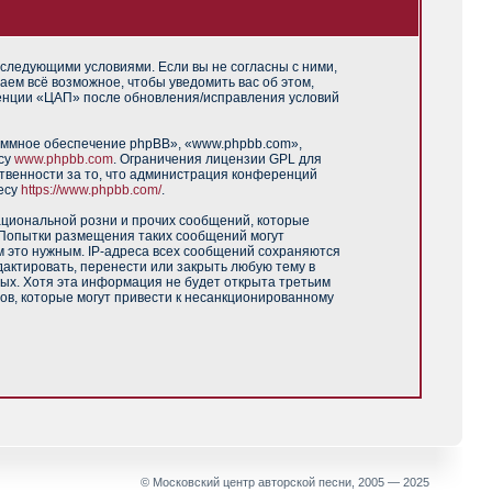
 следующими условиями. Если вы не согласны с ними,
аем всё возможное, чтобы уведомить вас об этом,
ренции «ЦАП» после обновления/исправления условий
аммное обеспечение phpBB», «www.phpbb.com»,
есу
www.phpbb.com
. Ограничения лицензии GPL для
твенности за то, что администрация конференций
есу
https://www.phpbb.com/
.
ациональной розни и прочих сообщений, которые
 Попытки размещения таких сообщений могут
м это нужным. IP-адреса всех сообщений сохраняются
актировать, перенести или закрыть любую тему в
ных. Хотя эта информация не будет открыта третьим
ов, которые могут привести к несанкционированному
© Московский центр авторской песни, 2005 — 2025