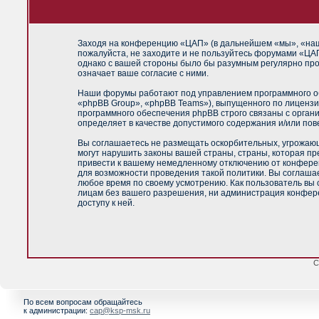
Заходя на конференцию «ЦАП» (в дальнейшем «мы», «наш»,
пожалуйста, не заходите и не пользуйтесь форумами «ЦАП
однако с вашей стороны было бы разумным регулярно про
означает ваше согласие с ними.
Наши форумы работают под управлением программного об
«phpBB Group», «phpBB Teams»), выпущенного по лицензи
программного обеспечения phpBB строго связаны с орган
определяет в качестве допустимого содержания и/или по
Вы соглашаетесь не размещать оскорбительных, угрожающ
могут нарушить законы вашей страны, страны, которая п
привести к вашему немедленному отключению от конференц
для возможности проведения такой политики. Вы соглашае
любое время по своему усмотрению. Как пользователь вы 
лицам без вашего разрешения, ни администрация конфере
доступу к ней.
С
По всем вопросам обращайтесь
к администрации:
cap@ksp-msk.ru