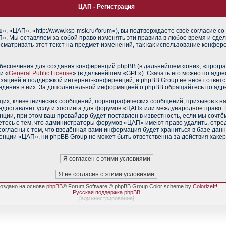
ЦАП - Регистрация
 «ЦАП», «http://www.ksp-msk.ru/forum»), вы подтверждаете своё согласие со
». Мы оставляем за собой право изменять эти правила в любое время и сдел
сматривать этот текст на предмет изменений, так как использование конфе
еспечения для создания конференций phpBB (в дальнейшем «они», «прогр
и «
General Public License
» (в дальнейшем «GPL»). Скачать его можно по адр
изацией и поддержкой интернет-конференций, и phpBB Group не несёт ответс
ведения в них. За дополнительной информацией о phpBB обращайтесь по адр
их, клеветнических сообщений, порнографических сообщений, призывов к н
редоставляет услуги хостинга для форумов «ЦАП» или международное право.
ии, при этом ваш провайдер будет поставлен в известность, если мы сочтё
тесь с тем, что администраторы форумов «ЦАП» имеют право удалить, отред
согласны с тем, что введённая вами информация будет храниться в базе дан
нции «ЦАП», ни phpBB Group не может быть ответственна за действия хакер
оздано на основе
phpBB
® Forum Software © phpBB Group Color scheme by
ColorizeIt!
Русская поддержка phpBB
[
администрирование
]