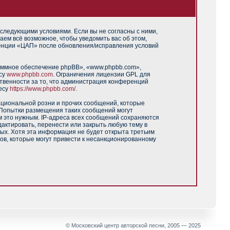
 следующими условиями. Если вы не согласны с ними,
аем всё возможное, чтобы уведомить вас об этом,
ренции «ЦАП» после обновления/исправления условий
аммное обеспечение phpBB», «www.phpbb.com»,
есу
www.phpbb.com
. Ограничения лицензии GPL для
твенности за то, что администрация конференций
есу
https://www.phpbb.com/
.
ациональной розни и прочих сообщений, которые
 Попытки размещения таких сообщений могут
м это нужным. IP-адреса всех сообщений сохраняются
актировать, перенести или закрыть любую тему в
ных. Хотя эта информация не будет открыта третьим
ов, которые могут привести к несанкционированному
© Московский центр авторской песни, 2005 — 2025