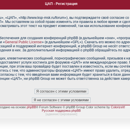
ЦАП - Регистрация
 «ЦАП», «http://www.ksp-msk.ru/forum»), вы подтверждаете своё согласие со
». Мы оставляем за собой право изменять эти правила в любое время и сдел
сматривать этот текст на предмет изменений, так как использование конфе
еспечения для создания конференций phpBB (в дальнейшем «они», «прогр
и «
General Public License
» (в дальнейшем «GPL»). Скачать его можно по адр
изацией и поддержкой интернет-конференций, и phpBB Group не несёт ответс
ведения в них. За дополнительной информацией о phpBB обращайтесь по адр
их, клеветнических сообщений, порнографических сообщений, призывов к н
редоставляет услуги хостинга для форумов «ЦАП» или международное право.
ии, при этом ваш провайдер будет поставлен в известность, если мы сочтё
тесь с тем, что администраторы форумов «ЦАП» имеют право удалить, отред
согласны с тем, что введённая вами информация будет храниться в базе дан
нции «ЦАП», ни phpBB Group не может быть ответственна за действия хакер
оздано на основе
phpBB
® Forum Software © phpBB Group Color scheme by
ColorizeIt!
Русская поддержка phpBB
[
администрирование
]