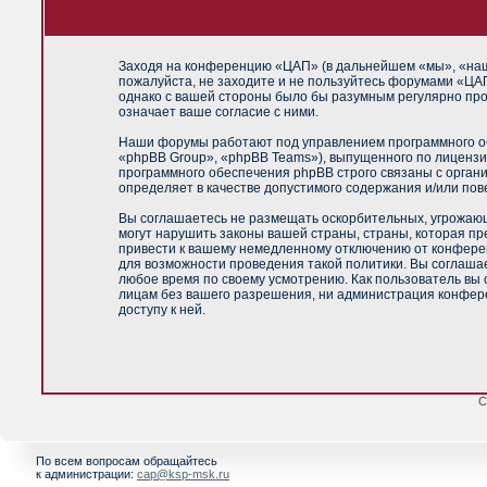
Заходя на конференцию «ЦАП» (в дальнейшем «мы», «наш»,
пожалуйста, не заходите и не пользуйтесь форумами «ЦАП
однако с вашей стороны было бы разумным регулярно про
означает ваше согласие с ними.
Наши форумы работают под управлением программного об
«phpBB Group», «phpBB Teams»), выпущенного по лицензи
программного обеспечения phpBB строго связаны с орган
определяет в качестве допустимого содержания и/или по
Вы соглашаетесь не размещать оскорбительных, угрожающ
могут нарушить законы вашей страны, страны, которая п
привести к вашему немедленному отключению от конференц
для возможности проведения такой политики. Вы соглашае
любое время по своему усмотрению. Как пользователь вы 
лицам без вашего разрешения, ни администрация конфере
доступу к ней.
С
По всем вопросам обращайтесь
к администрации:
cap@ksp-msk.ru