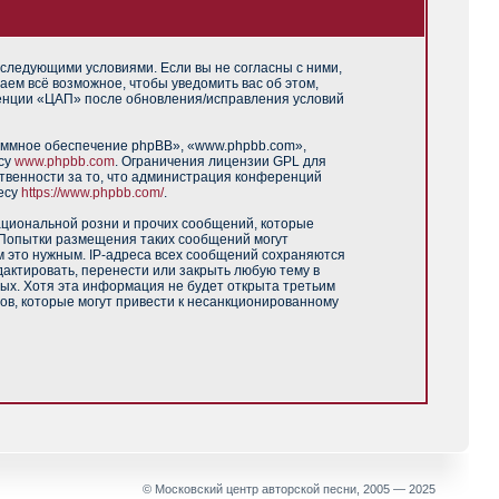
 следующими условиями. Если вы не согласны с ними,
аем всё возможное, чтобы уведомить вас об этом,
ренции «ЦАП» после обновления/исправления условий
аммное обеспечение phpBB», «www.phpbb.com»,
есу
www.phpbb.com
. Ограничения лицензии GPL для
твенности за то, что администрация конференций
есу
https://www.phpbb.com/
.
ациональной розни и прочих сообщений, которые
 Попытки размещения таких сообщений могут
м это нужным. IP-адреса всех сообщений сохраняются
актировать, перенести или закрыть любую тему в
ных. Хотя эта информация не будет открыта третьим
ов, которые могут привести к несанкционированному
© Московский центр авторской песни, 2005 — 2025