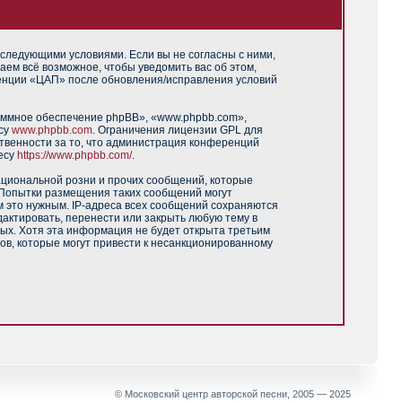
 следующими условиями. Если вы не согласны с ними,
аем всё возможное, чтобы уведомить вас об этом,
ренции «ЦАП» после обновления/исправления условий
аммное обеспечение phpBB», «www.phpbb.com»,
есу
www.phpbb.com
. Ограничения лицензии GPL для
твенности за то, что администрация конференций
есу
https://www.phpbb.com/
.
ациональной розни и прочих сообщений, которые
 Попытки размещения таких сообщений могут
м это нужным. IP-адреса всех сообщений сохраняются
актировать, перенести или закрыть любую тему в
ных. Хотя эта информация не будет открыта третьим
ов, которые могут привести к несанкционированному
© Московский центр авторской песни, 2005 — 2025