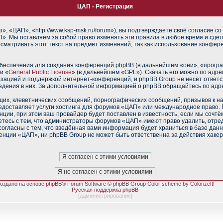
ЦАП - Регистрация
 «ЦАП», «http://www.ksp-msk.ru/forum»), вы подтверждаете своё согласие со
». Мы оставляем за собой право изменять эти правила в любое время и сдел
сматривать этот текст на предмет изменений, так как использование конфе
еспечения для создания конференций phpBB (в дальнейшем «они», «прогр
и «
General Public License
» (в дальнейшем «GPL»). Скачать его можно по адр
изацией и поддержкой интернет-конференций, и phpBB Group не несёт ответс
ведения в них. За дополнительной информацией о phpBB обращайтесь по адр
их, клеветнических сообщений, порнографических сообщений, призывов к н
редоставляет услуги хостинга для форумов «ЦАП» или международное право.
ии, при этом ваш провайдер будет поставлен в известность, если мы сочтё
тесь с тем, что администраторы форумов «ЦАП» имеют право удалить, отред
согласны с тем, что введённая вами информация будет храниться в базе дан
нции «ЦАП», ни phpBB Group не может быть ответственна за действия хакер
оздано на основе
phpBB
® Forum Software © phpBB Group Color scheme by
ColorizeIt!
Русская поддержка phpBB
[
администрирование
]