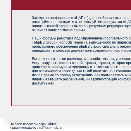
Заходя на конференцию «ЦАП» (в дальнейшем «мы», «наш»,
пожалуйста, не заходите и не пользуйтесь форумами «ЦАП
однако с вашей стороны было бы разумным регулярно про
означает ваше согласие с ними.
Наши форумы работают под управлением программного об
«phpBB Group», «phpBB Teams»), выпущенного по лицензи
программного обеспечения phpBB строго связаны с орган
определяет в качестве допустимого содержания и/или по
Вы соглашаетесь не размещать оскорбительных, угрожающ
могут нарушить законы вашей страны, страны, которая п
привести к вашему немедленному отключению от конференц
для возможности проведения такой политики. Вы соглашае
любое время по своему усмотрению. Как пользователь вы 
лицам без вашего разрешения, ни администрация конфере
доступу к ней.
С
По всем вопросам обращайтесь
к администрации:
cap@ksp-msk.ru