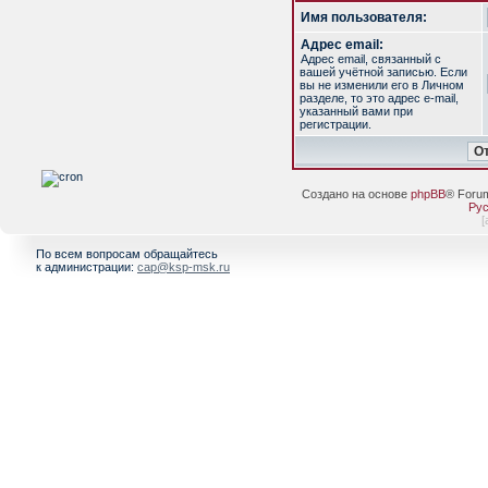
Имя пользователя:
Адрес email:
Адрес email, связанный с
вашей учётной записью. Если
вы не изменили его в Личном
разделе, то это адрес e-mail,
указанный вами при
регистрации.
Создано на основе
phpBB
® Foru
Рус
[
По всем вопросам обращайтесь
к администрации:
cap@ksp-msk.ru