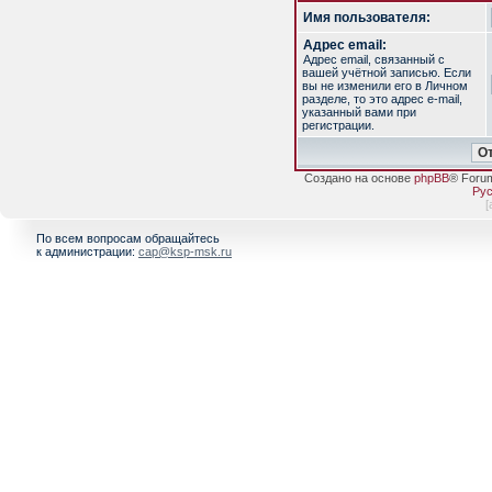
Имя пользователя:
Адрес email:
Адрес email, связанный с
вашей учётной записью. Если
вы не изменили его в Личном
разделе, то это адрес e-mail,
указанный вами при
регистрации.
Создано на основе
phpBB
® Foru
Рус
[
По всем вопросам обращайтесь
к администрации:
cap@ksp-msk.ru