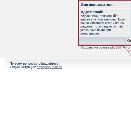
Имя пользователя:
Адрес email:
Адрес email, связанный с
вашей учётной записью. Если
вы не изменили его в Личном
разделе, то это адрес e-mail,
указанный вами при
регистрации.
Создано на основе
phpBB
® Foru
Рус
[
По всем вопросам обращайтесь
к администрации:
cap@ksp-msk.ru