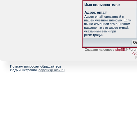
Имя пользователя:
Адрес email:
Адрес email, связанный с
вашей учётной записью. Если
вы не изменили его в Личном
разделе, то это адрес e-mail,
указанный вами при
регистрации.
Создано на основе
phpBB
® Foru
Рус
[
По всем вопросам обращайтесь
к администрации:
cap@ksp-msk.ru