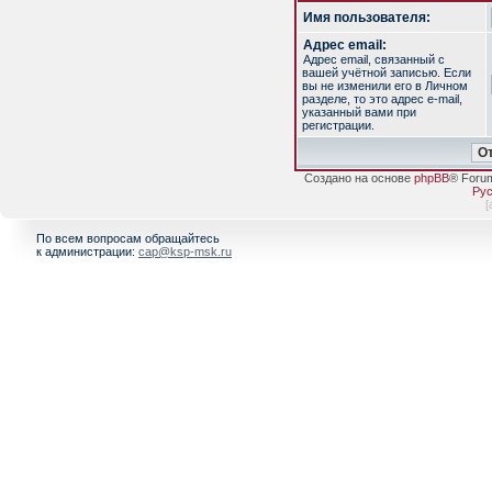
Имя пользователя:
Адрес email:
Адрес email, связанный с
вашей учётной записью. Если
вы не изменили его в Личном
разделе, то это адрес e-mail,
указанный вами при
регистрации.
Создано на основе
phpBB
® Foru
Рус
[
По всем вопросам обращайтесь
к администрации:
cap@ksp-msk.ru