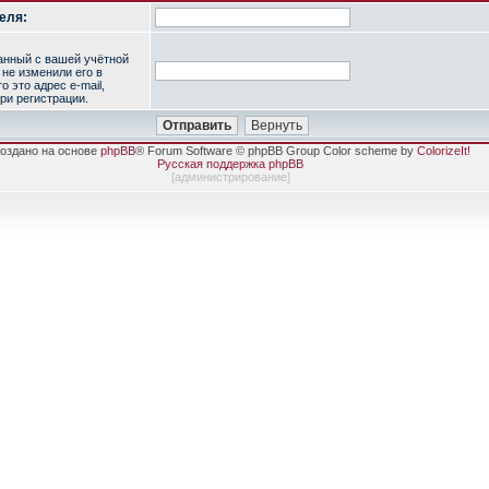
еля:
занный с вашей учётной
 не изменили его в
о это адрес e-mail,
ри регистрации.
оздано на основе
phpBB
® Forum Software © phpBB Group Color scheme by
ColorizeIt!
Русская поддержка phpBB
[
администрирование
]