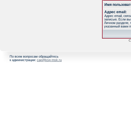
Имя пользоват
Адрес email:
Адрес email, свя
записью. Если вы
Личном разделе, т
указанный вами п
С
По всем вопросам обращайтесь
к администрации:
cap@ksp-msk.ru