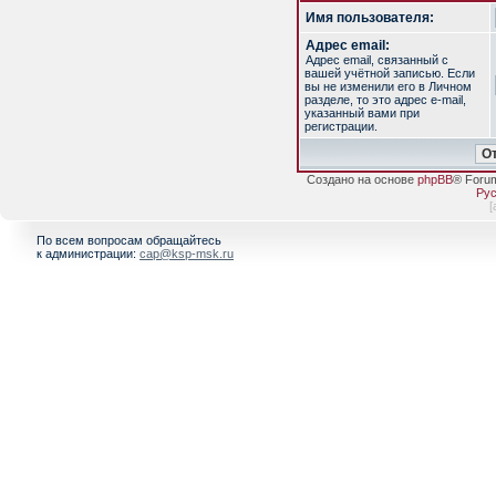
Имя пользователя:
Адрес email:
Адрес email, связанный с
вашей учётной записью. Если
вы не изменили его в Личном
разделе, то это адрес e-mail,
указанный вами при
регистрации.
Создано на основе
phpBB
® Foru
Рус
[
По всем вопросам обращайтесь
к администрации:
cap@ksp-msk.ru