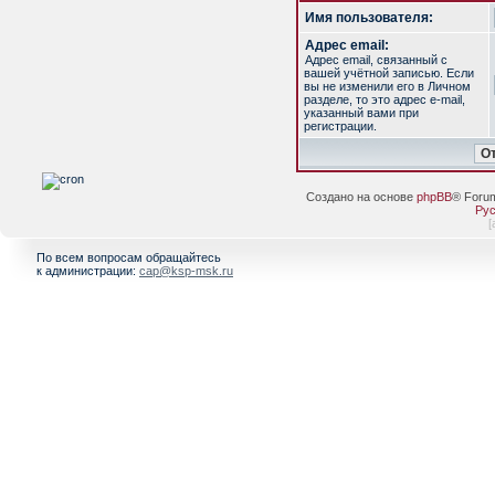
Имя пользователя:
Адрес email:
Адрес email, связанный с
вашей учётной записью. Если
вы не изменили его в Личном
разделе, то это адрес e-mail,
указанный вами при
регистрации.
Создано на основе
phpBB
® Foru
Рус
[
По всем вопросам обращайтесь
к администрации:
cap@ksp-msk.ru