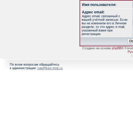
Имя пользователя:
Адрес email:
Адрес email, связанный с
вашей учётной записью. Если
вы не изменили его в Личном
разделе, то это адрес e-mail,
указанный вами при
регистрации.
Создано на основе
phpBB
® Foru
Рус
[
По всем вопросам обращайтесь
к администрации:
cap@ksp-msk.ru