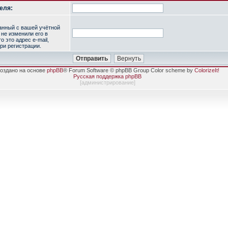
еля:
занный с вашей учётной
 не изменили его в
о это адрес e-mail,
ри регистрации.
оздано на основе
phpBB
® Forum Software © phpBB Group Color scheme by
ColorizeIt!
Русская поддержка phpBB
[
администрирование
]