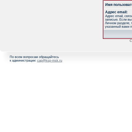
Имя пользоват
Адрес email:
Адрес email, свя
записью. Если вы
Личном разделе, т
указанный вами п
С
По всем вопросам обращайтесь
к администрации:
cap@ksp-msk.ru