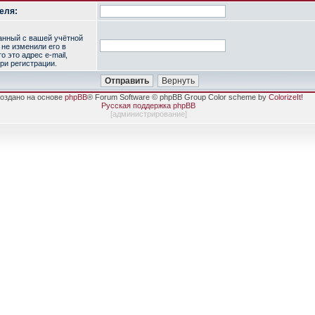
еля:
занный с вашей учётной
 не изменили его в
о это адрес e-mail,
ри регистрации.
оздано на основе
phpBB
® Forum Software © phpBB Group Color scheme by
ColorizeIt!
Русская поддержка phpBB
[
администрирование
]