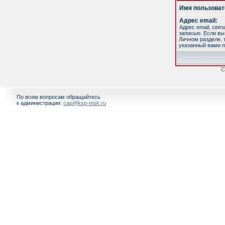
Имя пользоват
Адрес email:
Адрес email, свя
записью. Если вы
Личном разделе, т
указанный вами п
С
По всем вопросам обращайтесь
к администрации:
cap@ksp-msk.ru