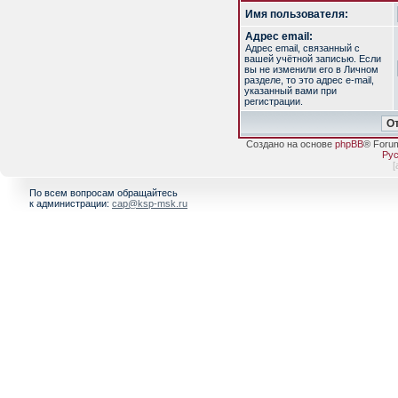
Имя пользователя:
Адрес email:
Адрес email, связанный с
вашей учётной записью. Если
вы не изменили его в Личном
разделе, то это адрес e-mail,
указанный вами при
регистрации.
Создано на основе
phpBB
® Foru
Рус
[
По всем вопросам обращайтесь
к администрации:
cap@ksp-msk.ru