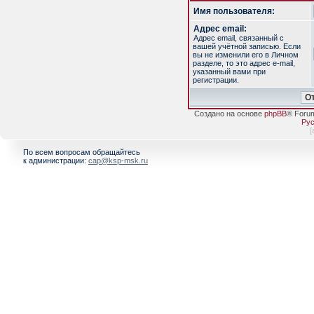
Имя пользователя:
Адрес email:
Адрес email, связанный с
вашей учётной записью. Если
вы не изменили его в Личном
разделе, то это адрес e-mail,
указанный вами при
регистрации.
Создано на основе
phpBB
® Foru
Рус
[
По всем вопросам обращайтесь
к администрации:
cap@ksp-msk.ru