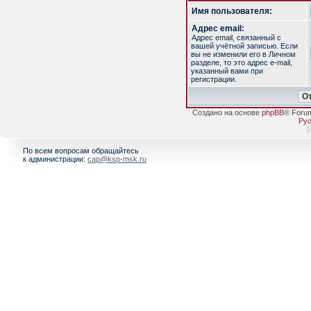
Имя пользователя:
Адрес email:
Адрес email, связанный с
вашей учётной записью. Если
вы не изменили его в Личном
разделе, то это адрес e-mail,
указанный вами при
регистрации.
Создано на основе
phpBB
® Foru
Рус
[
По всем вопросам обращайтесь
к администрации:
cap@ksp-msk.ru