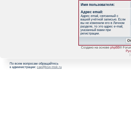
Имя пользователя:
Адрес email:
Адрес email, связанный с
вашей учётной записью. Если
вы не изменили его в Личном
разделе, то это адрес e-mail,
указанный вами при
регистрации.
Создано на основе
phpBB
® Foru
Рус
[
По всем вопросам обращайтесь
к администрации:
cap@ksp-msk.ru