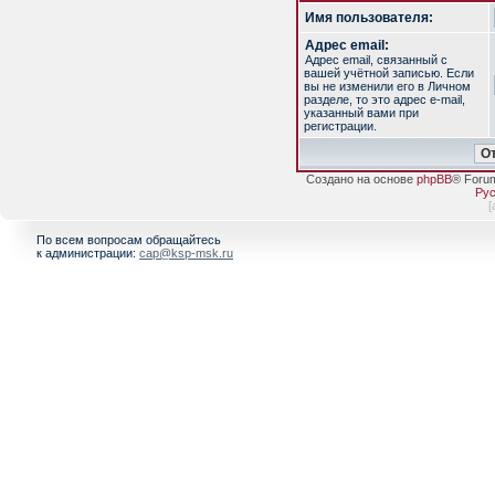
Имя пользователя:
Адрес email:
Адрес email, связанный с
вашей учётной записью. Если
вы не изменили его в Личном
разделе, то это адрес e-mail,
указанный вами при
регистрации.
Создано на основе
phpBB
® Foru
Рус
[
По всем вопросам обращайтесь
к администрации:
cap@ksp-msk.ru