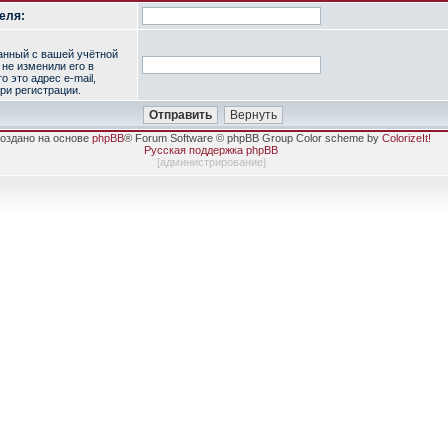
еля:
занный с вашей учётной
 не изменили его в
о это адрес e-mail,
ри регистрации.
оздано на основе
phpBB
® Forum Software © phpBB Group Color scheme by
ColorizeIt!
Русская поддержка phpBB
[
администрирование
]