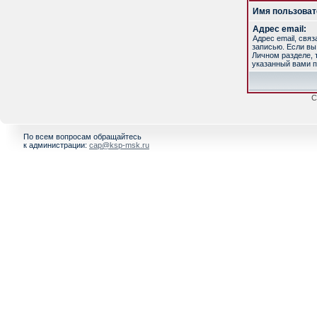
Имя пользоват
Адрес email:
Адрес email, свя
записью. Если вы
Личном разделе, т
указанный вами п
С
По всем вопросам обращайтесь
к администрации:
cap@ksp-msk.ru