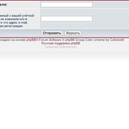
еля:
занный с вашей учётной
 не изменили его в
о это адрес e-mail,
ри регистрации.
оздано на основе
phpBB
® Forum Software © phpBB Group Color scheme by
ColorizeIt!
Русская поддержка phpBB
[
администрирование
]