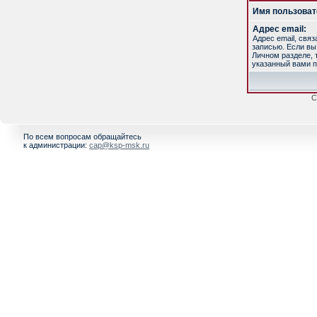
Имя пользоват
Адрес email:
Адрес email, свя
записью. Если вы
Личном разделе, т
указанный вами п
С
По всем вопросам обращайтесь
к администрации:
cap@ksp-msk.ru