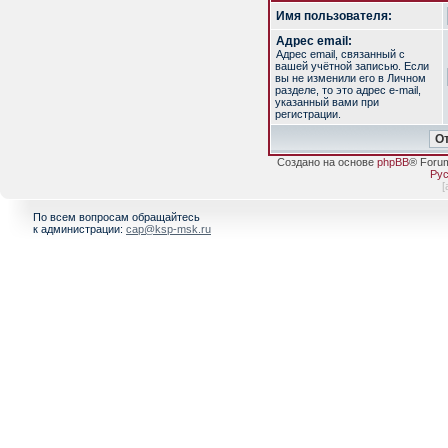
Имя пользователя:
Адрес email:
Адрес email, связанный с
вашей учётной записью. Если
вы не изменили его в Личном
разделе, то это адрес e-mail,
указанный вами при
регистрации.
Создано на основе
phpBB
® Foru
Рус
[
По всем вопросам обращайтесь
к администрации:
cap@ksp-msk.ru