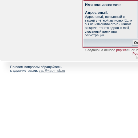
Имя пользователя:
Адрес email:
Адрес email, связанный с
вашей учётной записью. Если
вы не изменили его в Личном
разделе, то это адрес e-mail,
указанный вами при
регистрации.
Создано на основе
phpBB
® Foru
Рус
[
По всем вопросам обращайтесь
к администрации:
cap@ksp-msk.ru