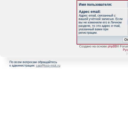
Имя пользователя:
Адрес email:
Адрес email, связанный с
вашей учётной записью. Если
вы не изменили его в Личном
разделе, то это адрес e-mail,
указанный вами при
регистрации.
Создано на основе
phpBB
® Foru
Рус
[
По всем вопросам обращайтесь
к администрации:
cap@ksp-msk.ru