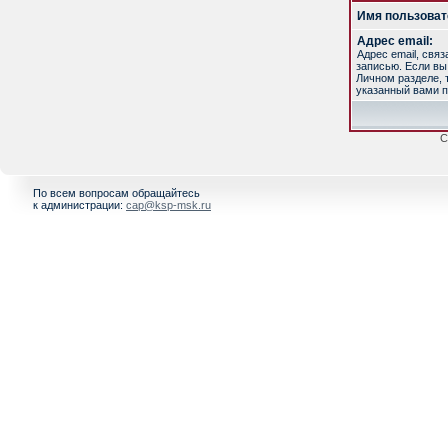
Имя пользоват
Адрес email:
Адрес email, свя
записью. Если вы
Личном разделе, т
указанный вами п
С
По всем вопросам обращайтесь
к администрации:
cap@ksp-msk.ru