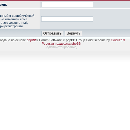
еля:
занный с вашей учётной
 не изменили его в
о это адрес e-mail,
ри регистрации.
оздано на основе
phpBB
® Forum Software © phpBB Group Color scheme by
ColorizeIt!
Русская поддержка phpBB
[
администрирование
]