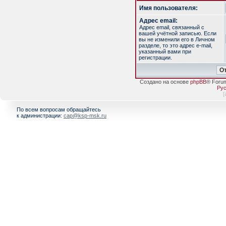
Имя пользователя:
Адрес email:
Адрес email, связанный с
вашей учётной записью. Если
вы не изменили его в Личном
разделе, то это адрес e-mail,
указанный вами при
регистрации.
Создано на основе
phpBB
® Foru
Рус
[
По всем вопросам обращайтесь
к администрации:
cap@ksp-msk.ru