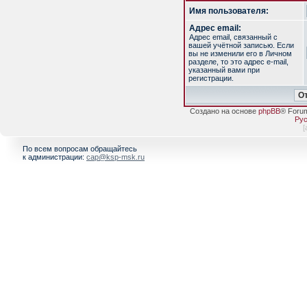
Имя пользователя:
Адрес email:
Адрес email, связанный с
вашей учётной записью. Если
вы не изменили его в Личном
разделе, то это адрес e-mail,
указанный вами при
регистрации.
Создано на основе
phpBB
® Foru
Рус
[
По всем вопросам обращайтесь
к администрации:
cap@ksp-msk.ru