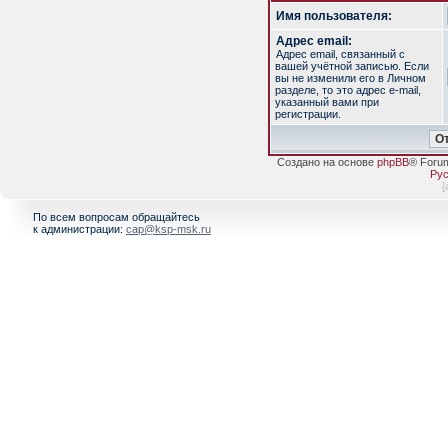
Имя пользователя:
Адрес email:
Адрес email, связанный с
вашей учётной записью. Если
вы не изменили его в Личном
разделе, то это адрес e-mail,
указанный вами при
регистрации.
Создано на основе
phpBB
® Foru
Рус
[
По всем вопросам обращайтесь
к администрации:
cap@ksp-msk.ru