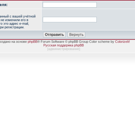
еля:
занный с вашей учётной
 не изменили его в
о это адрес e-mail,
ри регистрации.
оздано на основе
phpBB
® Forum Software © phpBB Group Color scheme by
ColorizeIt!
Русская поддержка phpBB
[
администрирование
]