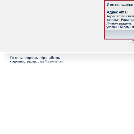
Имя пользоват
Адрес email:
Адрес email, свя
записью. Если вы
Личном разделе, т
указанный вами п
С
По всем вопросам обращайтесь
к администрации:
cap@ksp-msk.ru