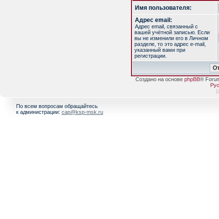
Имя пользователя:
Адрес email:
Адрес email, связанный с
вашей учётной записью. Если
вы не изменили его в Личном
разделе, то это адрес e-mail,
указанный вами при
регистрации.
Создано на основе
phpBB
® Foru
Рус
[
По всем вопросам обращайтесь
к администрации:
cap@ksp-msk.ru