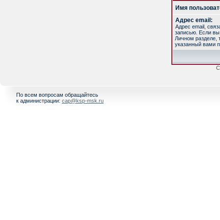
Имя пользоват
Адрес email:
Адрес email, свя
записью. Если вы
Личном разделе, т
указанный вами п
С
По всем вопросам обращайтесь
к администрации:
cap@ksp-msk.ru