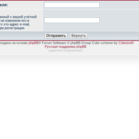
еля:
занный с вашей учётной
 не изменили его в
о это адрес e-mail,
ри регистрации.
оздано на основе
phpBB
® Forum Software © phpBB Group Color scheme by
ColorizeIt!
Русская поддержка phpBB
[
администрирование
]