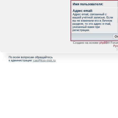
Имя пользователя:
Адрес email:
Адрес email, связанный с
вашей учётной записью. Если
вы не изменили его в Личном
разделе, то это адрес e-mail,
указанный вами при
регистрации.
Создано на основе
phpBB
® Foru
Рус
[
По всем вопросам обращайтесь
к администрации:
cap@ksp-msk.ru