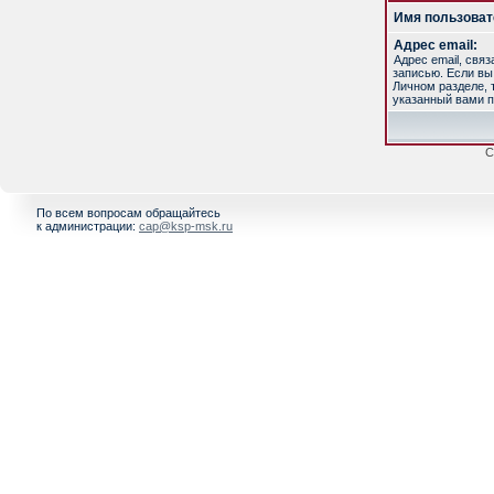
Имя пользоват
Адрес email:
Адрес email, свя
записью. Если вы
Личном разделе, т
указанный вами п
С
По всем вопросам обращайтесь
к администрации:
cap@ksp-msk.ru