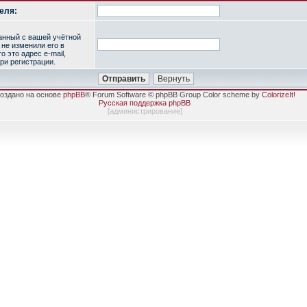
еля:
занный с вашей учётной
 не изменили его в
о это адрес e-mail,
ри регистрации.
оздано на основе
phpBB
® Forum Software © phpBB Group Color scheme by
ColorizeIt!
Русская поддержка phpBB
[
администрирование
]