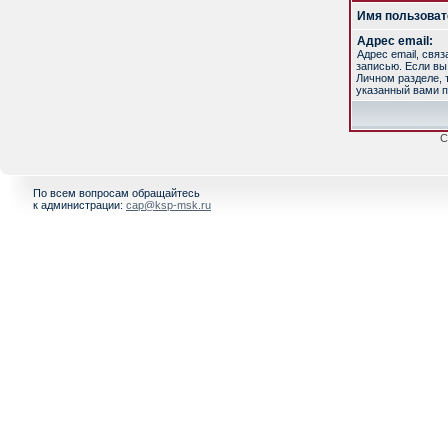
Имя пользоват
Адрес email:
Адрес email, свя
записью. Если вы
Личном разделе, т
указанный вами п
С
По всем вопросам обращайтесь
к администрации:
cap@ksp-msk.ru