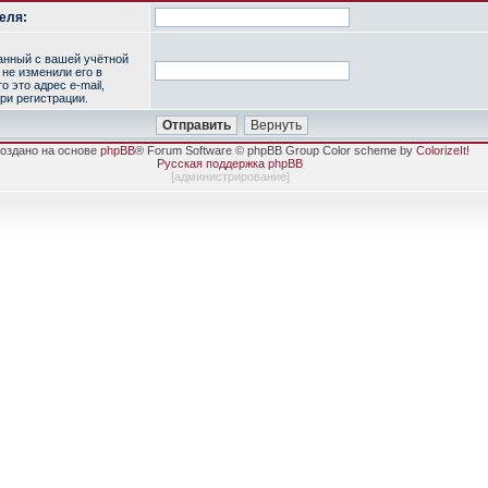
еля:
занный с вашей учётной
 не изменили его в
о это адрес e-mail,
ри регистрации.
оздано на основе
phpBB
® Forum Software © phpBB Group Color scheme by
ColorizeIt!
Русская поддержка phpBB
[
администрирование
]