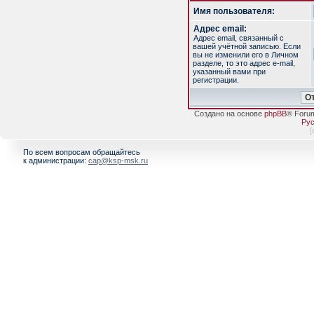
Имя пользователя:
Адрес email:
Адрес email, связанный с
вашей учётной записью. Если
вы не изменили его в Личном
разделе, то это адрес e-mail,
указанный вами при
регистрации.
Создано на основе
phpBB
® Foru
Рус
[
По всем вопросам обращайтесь
к администрации:
cap@ksp-msk.ru