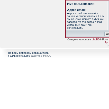
Имя пользователя:
Адрес email:
Адрес email, связанный с
вашей учётной записью. Если
вы не изменили его в Личном
разделе, то это адрес e-mail,
указанный вами при
регистрации.
Создано на основе
phpBB
® Foru
Рус
[
По всем вопросам обращайтесь
к администрации:
cap@ksp-msk.ru